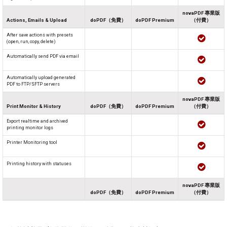
novaPDF 專業版
Actions, Emails & Upload
doPDF（免費）
doPDF Premium
（付費）
After save actions with presets
(open, run, copy, delete)
Automatically send PDF via email
Automatically upload generated
PDF to FTP/SFTP servers
novaPDF 專業版
Print Monitor & History
doPDF（免費）
doPDF Premium
（付費）
Export realtime and archived
printing monitor logs
Printer Monitoring tool
Printing history with statuses
novaPDF 專業版
doPDF（免費）
doPDF Premium
（付費）