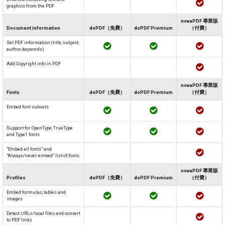
graphics from the PDF
novaPDF 專業版
Document information
doPDF（免費）
doPDF Premium
（付費）
Set PDF information (title, subject,
author, keywords)
Add Copyright info in PDF
novaPDF 專業版
Fonts
doPDF（免費）
doPDF Premium
（付費）
Embed font subsets
Support for OpenType, TrueType
and Type1 fonts
"Embed all fonts" and
"Always/never embed" list of fonts
novaPDF 專業版
Profiles
doPDF（免費）
doPDF Premium
（付費）
Embed formulas, tables and
images
Detect URLs/local files and convert
to PDF links