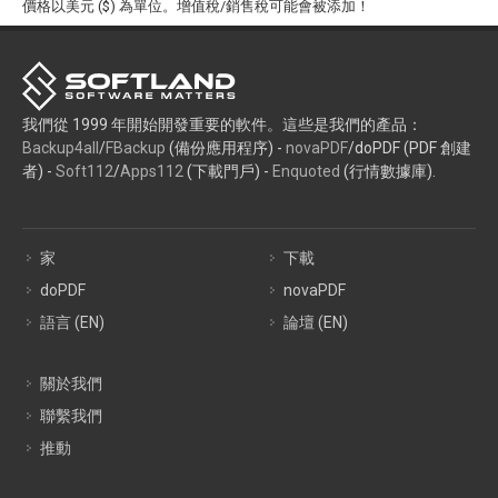
價格以美元 ($) 為單位。增值稅/銷售稅可能會被添加！
我們從 1999 年開始開發重要的軟件。這些是我們的產品：
Backup4all
/
FBackup
(備份應用程序) -
novaPDF
/doPDF (PDF 創建
者) -
Soft112
/
Apps112
(下載門戶) -
Enquoted
(行情數據庫).
家
下載
doPDF
novaPDF
語言 (EN)
論壇 (EN)
關於我們
聯繫我們
推動