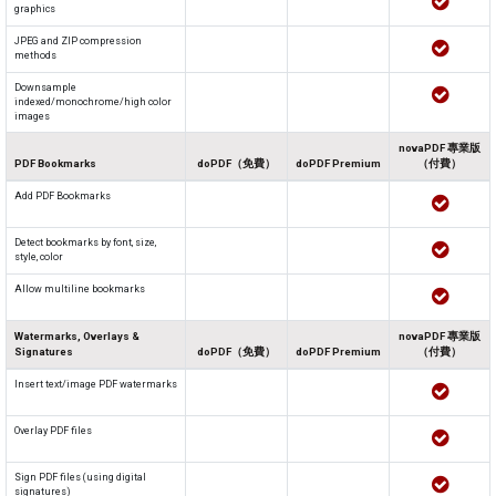
graphics
JPEG and ZIP compression
methods
Downsample
indexed/monochrome/high color
images
novaPDF 專業版
PDF Bookmarks
doPDF（免費）
doPDF Premium
（付費）
Add PDF Bookmarks
Detect bookmarks by font, size,
style, color
Allow multiline bookmarks
Watermarks, Overlays &
novaPDF 專業版
Signatures
doPDF（免費）
doPDF Premium
（付費）
Insert text/image PDF watermarks
Overlay PDF files
Sign PDF files (using digital
signatures)