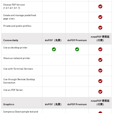
Choose PDF Version
(1.3/1.4/1.5/1.7)
Create and manage predefined
page sizes
Private and public profiles
novaPDF 專業版
Connectivity
doPDF（免費）
doPDF Premium
（付費）
Use as desktop printer
Share as network printer
Use with Terminal Services
Use through Remote Desktop
Connection
Use as PDF Server
novaPDF 專業版
Graphics
doPDF（免費）
doPDF Premium
（付費）
Compress/Downsample text and