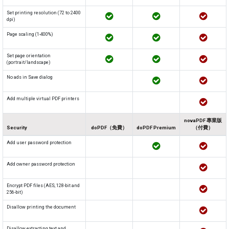
Set printing resolution (72 to 2400
dpi)
Page scaling (1-400%)
Set page orientation
(portrait/landscape)
No ads in Save dialog
Add multiple virtual PDF printers
novaPDF 專業版
Security
doPDF（免費）
doPDF Premium
（付費）
Add user password protection
Add owner password protection
Encrypt PDF files (AES, 128-bit and
256-bit)
Disallow printing the document
Disallow extracting text and