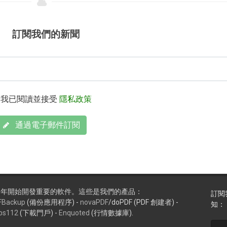
訂閱我們的新聞
我已閱讀並接受
隱私政策
通過電子郵件訂閱
99 年開始開發重要的軟件。這些是我們的產品：
訂閱
FBackup
(備份應用程序) -
novaPDF
/doPDF (PDF 創建者) -
知：
ps112
(下載門戶) -
Enquoted
(行情數據庫).