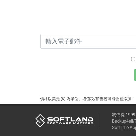
價格以美元 ($) 為單位。增值稅/銷售稅可能會被添加！
我們從 19
Backup4all
/
Soft112
/
Ap