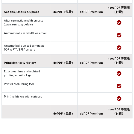
novaPDF 專業版
Actions, Emails & Upload
doPDF（免費）
doPDF Premium
（付費）
After save actions with presets
(open, run, copy, delete)
Automatically send PDF via email
Automatically upload generated
PDF to FTP/SFTP servers
novaPDF 專業版
Print Monitor & History
doPDF（免費）
doPDF Premium
（付費）
Export realtime and archived
printing monitor logs
Printer Monitoring tool
Printing history with statuses
novaPDF 專業版
doPDF（免費）
doPDF Premium
（付費）