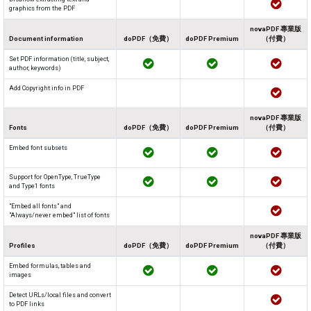
graphics from the PDF
novaPDF 專業版
Document information
doPDF（免費）
doPDF Premium
（付費）
Set PDF information (title, subject,
author, keywords)
Add Copyright info in PDF
novaPDF 專業版
Fonts
doPDF（免費）
doPDF Premium
（付費）
Embed font subsets
Support for OpenType, TrueType
and Type1 fonts
"Embed all fonts" and
"Always/never embed" list of fonts
novaPDF 專業版
Profiles
doPDF（免費）
doPDF Premium
（付費）
Embed formulas, tables and
images
Detect URLs/local files and convert
to PDF links