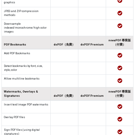
graphics
JPEG and ZIP compression
methods
Downsample
indexed/monochrome/high color
images
novaPDF 專業版
PDF Bookmarks
doPDF（免費）
doPDF Premium
（付費）
Add PDF Bookmarks
Detect bookmarks by font, size,
style, color
Allow multiline bookmarks
Watermarks, Overlays &
novaPDF 專業版
Signatures
doPDF（免費）
doPDF Premium
（付費）
Insert text/image PDF watermarks
Overlay PDF files
Sign PDF files (using digital
signatures)