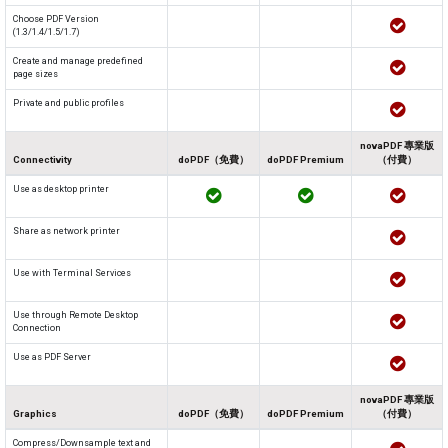
Choose PDF Version
(1.3/1.4/1.5/1.7)
Create and manage predefined
page sizes
Private and public profiles
novaPDF 專業版
Connectivity
doPDF（免費）
doPDF Premium
（付費）
Use as desktop printer
Share as network printer
Use with Terminal Services
Use through Remote Desktop
Connection
Use as PDF Server
novaPDF 專業版
Graphics
doPDF（免費）
doPDF Premium
（付費）
Compress/Downsample text and