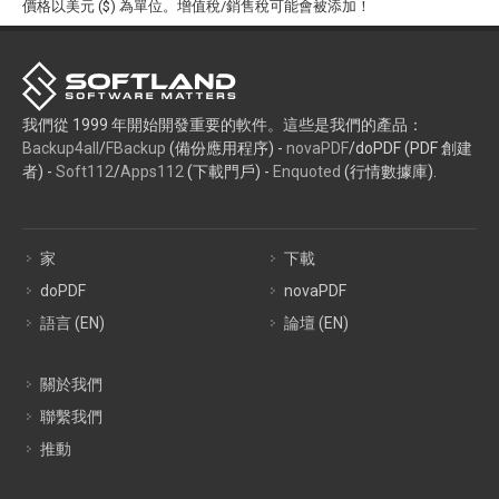
價格以美元 ($) 為單位。增值稅/銷售稅可能會被添加！
我們從 1999 年開始開發重要的軟件。這些是我們的產品：
Backup4all
/
FBackup
(備份應用程序) -
novaPDF
/doPDF (PDF 創建
者) -
Soft112
/
Apps112
(下載門戶) -
Enquoted
(行情數據庫).
家
下載
doPDF
novaPDF
語言 (EN)
論壇 (EN)
關於我們
聯繫我們
推動