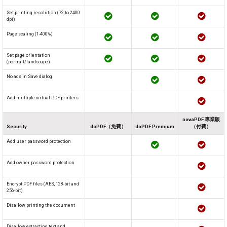
Set printing resolution (72 to 2400
dpi)
Page scaling (1-400%)
Set page orientation
(portrait/landscape)
No ads in Save dialog
Add multiple virtual PDF printers
novaPDF 專業版
Security
doPDF（免費）
doPDF Premium
（付費）
Add user password protection
Add owner password protection
Encrypt PDF files (AES, 128-bit and
256-bit)
Disallow printing the document
Disallow extracting text and